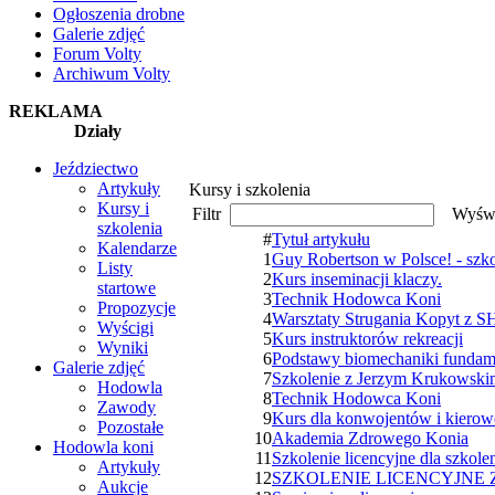
Ogłoszenia drobne
Galerie zdjęć
Forum Volty
Archiwum Volty
REKLAMA
Działy
Jeździectwo
Artykuły
Kursy i szkolenia
Kursy i
Filtr
Wyświ
szkolenia
#
Tytuł artykułu
Kalendarze
1
Guy Robertson w Polsce! - szko
Listy
2
Kurs inseminacji klaczy.
startowe
3
Technik Hodowca Koni
Propozycje
4
Warsztaty Strugania Kopyt z 
Wyścigi
5
Kurs instruktorów rekreacji
Wyniki
6
Podstawy biomechaniki fundam
Galerie zdjęć
7
Szkolenie z Jerzym Krukowskim
Hodowla
8
Technik Hodowca Koni
Zawody
9
Kurs dla konwojentów i kierowc
Pozostałe
10
Akademia Zdrowego Konia
Hodowla koni
11
Szkolenie licencyjne dla szko
Artykuły
12
SZKOLENIE LICENCYJNE
Aukcje