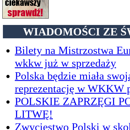
WIADOMOŚCI ZE Ś
Bilety na Mistrzostwa E
wkkw już w sprzedaży
Polska będzie miała swoj
reprezentację w WKKW p
POLSKIE ZAPRZĘGI P
LITWĘ!
Zwycięstwo Polski w sk