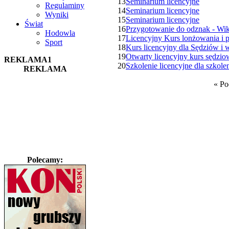
13
Seminarium licencyjne
Regulaminy
14
Seminarium licencyjne
Wyniki
15
Seminarium licencyjne
Świat
16
Przygotowanie do odznak - Wi
Hodowla
17
Licencyjny Kurs lonżowania i p
Sport
18
Kurs licencyjny dla Sędziów i 
19
Otwarty licencyjny kurs sędzi
REKLAMA1
20
Szkolenie licencyjne dla szko
REKLAMA
«
Po
Polecamy: