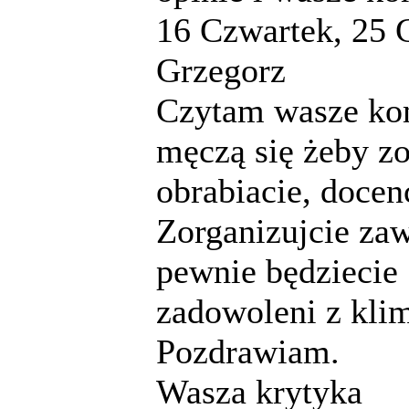
16
Czwartek, 25 
Grzegorz
Czytam wasze kom
męczą się żeby z
obrabiacie, docen
Zorganizujcie za
pewnie będziecie
zadowoleni z klim
Pozdrawiam.
Wasza krytyka