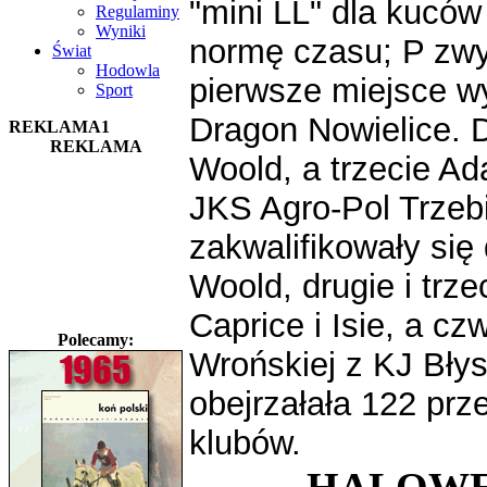
"mini LL" dla kuców 
Regulaminy
Wyniki
normę czasu; P zwyk
Świat
Hodowla
pierwsze miejsce w
Sport
Dragon Nowielice. D
REKLAMA1
REKLAMA
Woold, a trzecie A
JKS Agro-Pol Trzebi
zakwalifikowały się
Woold, drugie i trz
Caprice i Isie, a c
Polecamy:
Wrońskiej z KJ Bły
obejrzałała 122 prz
klubów.