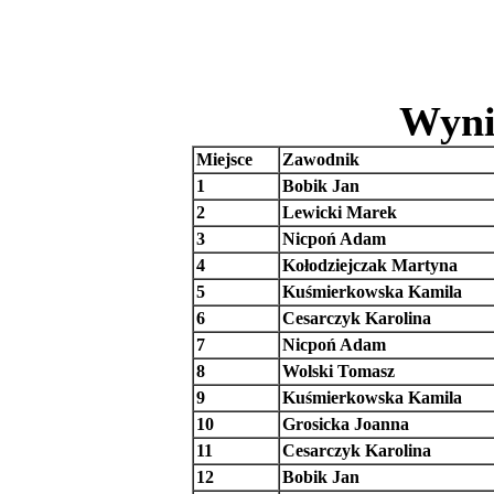
Wyni
Miejsce
Zawodnik
1
Bobik Jan
2
Lewicki Marek
3
Nicpoń Adam
4
Kołodziejczak Martyna
5
Kuśmierkowska Kamila
6
Cesarczyk Karolina
7
Nicpoń Adam
8
Wolski Tomasz
9
Kuśmierkowska Kamila
10
Grosicka Joanna
11
Cesarczyk Karolina
12
Bobik Jan