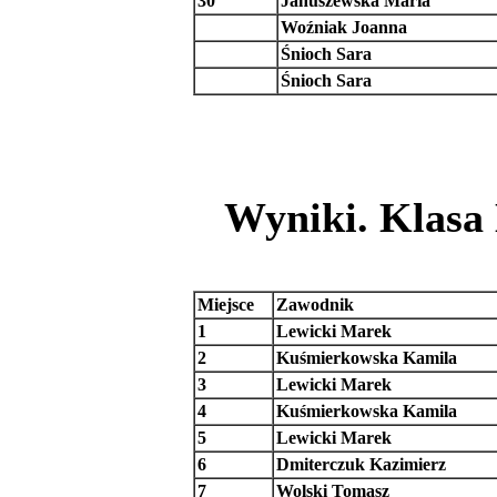
30
Januszewska Maria
Woźniak Joanna
Śnioch Sara
Śnioch Sara
Wyniki. Klasa 
Miejsce
Zawodnik
1
Lewicki Marek
2
Kuśmierkowska Kamila
3
Lewicki Marek
4
Kuśmierkowska Kamila
5
Lewicki Marek
6
Dmiterczuk Kazimierz
7
Wolski Tomasz