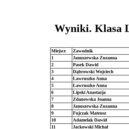
Wyniki. Klasa L
Miejsce
Zawodnik
1
Januszewska Zuzanna
2
Pasek Dawid
3
Dąbrowski Wojciech
4
Ławruszko Anna
5
Ławruszko Anna
6
Lipski Anastazja
7
Zdanowska Joanna
8
Januszewska Zuzanna
9
Fujczak Mateusz
10
Adamelak Dawid
11
Jackowski Michał