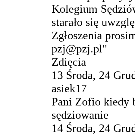
Kolegium Sędziów
starało się uwzgl
Zgłoszenia prosim
pzj@pzj.pl"
Zdięcia
13
Środa, 24 Grud
asiek17
Pani Zofio kiedy b
sędziowanie
14
Środa, 24 Grud