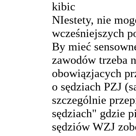
kibic
NIestety, nie mog
wcześniejszych po
By mieć sensowne
zawodów trzeba n
obowiązjacych prz
o sędziach PZJ (są
szczególnie przepi
sędziach" gdzie p
sędziów WZJ zobo