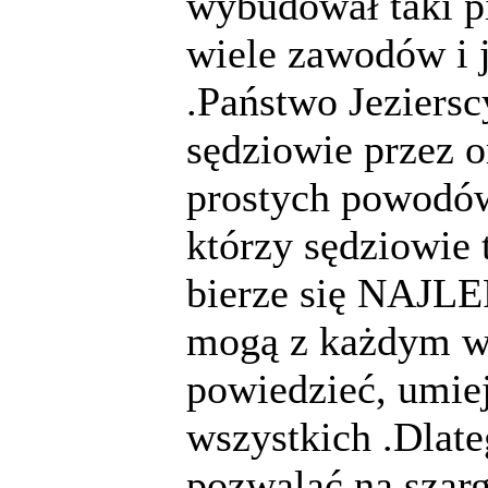
wybudował taki p
wiele zawodów i 
.Państwo Jeziersc
sędziowie przez 
prostych powodów
którzy sędziowie 
bierze się NAJLE
mogą z każdym ws
powiedzieć, umie
wszystkich .Dlate
pozwalać na szarg