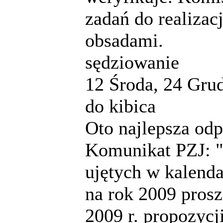
zadań do realizacj
obsadami.
sędziowanie
12
Środa, 24 Grud
do kibica
Oto najlepsza od
Komunikat PZJ: "
ujętych w kalend
na rok 2009 prosz
2009 r. propozycj