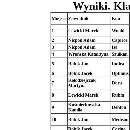
Wyniki. Kl
Miejsce
Zawodnik
Koń
1
Lewicki Marek
Woold
2
Nicpoń Adam
Caprice
3
Nicpoń Adam
Isa
4
Wrońska Katarzyna
Szułkan
5
Bobik Jan
Indira
6
Bobik Jacek
Optimus
Kołodziejczak
7
Dora
Martyna
8
Lewicki Marek
Rubin
Kuśmierkowska
9
Denton
Kamila
10
Bobik Jan
Medison
Bobik Jacek
Corino