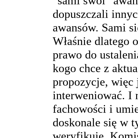
"sami swoi" awans
dopuszczali innyc
awansów. Sami się
Właśnie dlatego o
prawo do ustalen
kogo chce z aktua
propozycje, więc 
interweniować. I 
fachowości i umi
doskonale się w t
weryfikuje. Komi