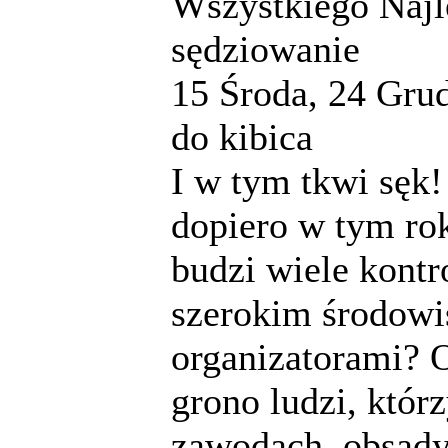
Wszystkiego Najl
sędziowanie
15
Środa, 24 Grud
do kibica
I w tym tkwi sęk
dopiero w tym rok
budzi wiele kontr
szerokim środowi
organizatorami? 
grono ludzi, którz
zawodach, obsady