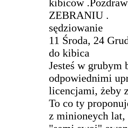
kibiców .Pozdr
ZEBRANIU .
sędziowanie
11
Środa, 24 Grud
do kibica
Jesteś w grubym b
odpowiednimi upr
licencjami, żeby 
To co ty proponuj
z minioneych lat,