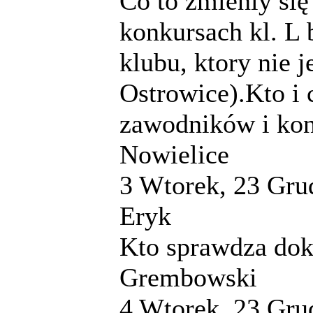
Co to zmieniy s
konkursach kl. L
klubu, ktory nie 
Ostrowice).Kto i
zawodników i kon
Nowielice
3
Wtorek, 23 Gru
Eryk
Kto sprawdza do
Grembowski
4
Wtorek, 23 Gru