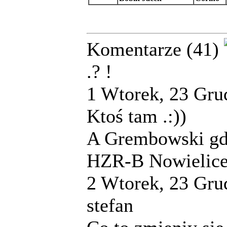
Komentarze (41)
.? !
1
Wtorek, 23 Gru
Ktoś tam .:))
A Grembowski gdz
HZR-B Nowielic
2
Wtorek, 23 Gru
stefan