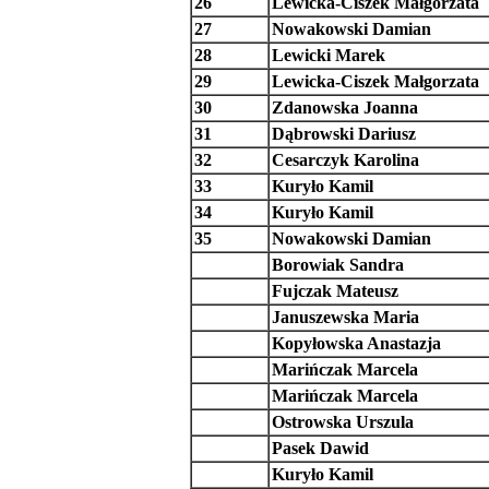
26
Lewicka-Ciszek Małgorzata
27
Nowakowski Damian
28
Lewicki Marek
29
Lewicka-Ciszek Małgorzata
30
Zdanowska Joanna
31
Dąbrowski Dariusz
32
Cesarczyk Karolina
33
Kuryło Kamil
34
Kuryło Kamil
35
Nowakowski Damian
Borowiak Sandra
Fujczak Mateusz
Januszewska Maria
Kopyłowska Anastazja
Marińczak Marcela
Marińczak Marcela
Ostrowska Urszula
Pasek Dawid
Kuryło Kamil