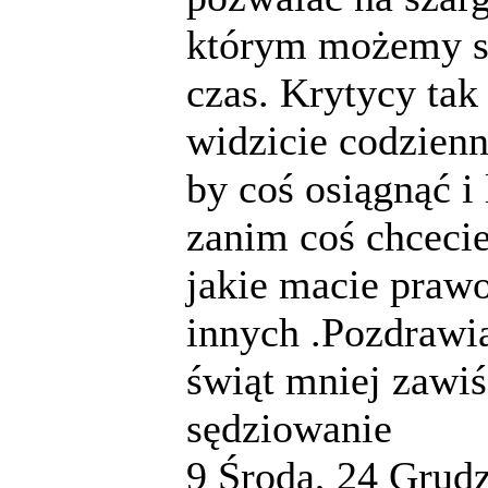
którym możemy si
czas. Krytycy tak 
widzicie codzienn
by coś osiągnąć i
zanim coś chcecie
jakie macie praw
innych .Pozdrawi
świąt mniej zawi
sędziowanie
9
Środa, 24 Grudz