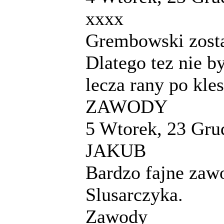
xxxx
Grembowski zosta
Dlatego tez nie b
lecza rany po kle
ZAWODY
5
Wtorek, 23 Gru
JAKUB
Bardzo fajne zaw
Slusarczyka.
Zawody