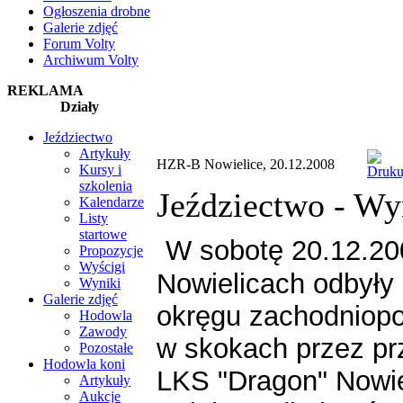
Ogłoszenia drobne
Galerie zdjęć
Forum Volty
Archiwum Volty
REKLAMA
Działy
Jeździectwo
Artykuły
HZR-B Nowielice, 20.12.2008
Kursy i
szkolenia
Jeździectwo -
Wy
Kalendarze
Listy
startowe
W sobotę 20.12.200
Propozycje
Wyścigi
Nowielicach odbyły 
Wyniki
Galerie zdjęć
okręgu zachodniop
Hodowla
Zawody
w skokach przez pr
Pozostałe
Hodowla koni
LKS "Dragon" Nowie
Artykuły
Aukcje