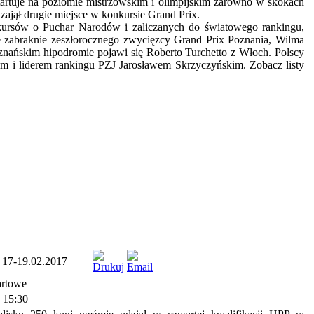
startuje na poziomie mistrzowskim i olimpijskim zarówno w skokach
jął drugie miejsce w konkursie Grand Prix.
onkursów o Puchar Narodów i zaliczanych do światowego rankingu,
e zabraknie zeszłorocznego zwycięzcy Grand Prix Poznania, Wilma
oznańskim hipodromie pojawi się Roberto Turchetto z Włoch. Polscy
m i liderem rankingu PZJ Jarosławem Skrzyczyńskim. Zobacz listy
17-19.02.2017
artowe
 15:30