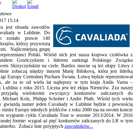
7
artowe
017 15:14
bra jest obsada zawodów
aliady w Lublinie. Do
ch zostało prawie 140
krajów, którzy przywiozą
ni. Najliczniejszą grupę
reprezentanci Polski. Wśród nich jest nasza krajowa czołówka z
amilem Grzelczykiem i liderem rankingi Polskiego Związku
awem Skrzyczyńskim na czele. Bardzo mocne są też ekipy Litwy i
linie zobaczą między innymi Marię Bibikovą, która jest liderką
Ligi Europy Centralnej Pucharu Świata. Łotwę będzie reprezentował
k, ale za to od wielu lat najlepszy w tym kraju Andis Varna –
 Lublina z roku 2015. Liczna jest też ekipa Niemców. Zza naszej
 przyjadą wielokrotni zwycięzcy konkursów zaliczanych do
 Michael Kolz, Philipp Schober i Andre Plath. Wśród tych wielu
w gwiazdą numer jeden Cavaliady w Lublinie będzie z pewnością
– mistrz Europy młodych jeźdźców z roku 2000 ma na swoim koncie
ym wygranie cyklu Cavaliada Tour w sezonie 2013/2014. W 2016
onałej formie: wygrał aż pięć konkursów zaliczanych do LR w tym
lsterbo. Zobacz liste przyjętych
zawodników...