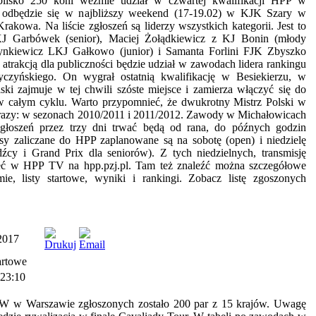
lisko 250 koni weźmie udział w czwartej kwalifikacji HPP w
 odbędzie się w najbliższy weekend (17-19.02) w KJK Szary w
akowa. Na liście zgłoszeń są liderzy wszystkich kategorii. Jest to
J Garbówek (senior), Maciej Żołądkiewicz z KJ Bonin (młody
Rynkiewicz LKJ Gałkowo (junior) i Samanta Forlini FJK Zbyszko
 atrakcją dla publiczności będzie udział w zawodach lidera rankingu
yczyńskiego. On wygrał ostatnią kwalifikację w Besiekierzu, w
ski zajmuje w tej chwili szóste miejsce i zamierza włączyć się do
w całym cyklu. Warto przypomnieć, że dwukrotny Mistrz Polski w
razy: w sezonach 2010/2011 i 2011/2012. Zawody w Michałowicach
 zgłoszeń przez trzy dni trwać będą od rana, do późnych godzin
y zaliczane do HPP zaplanowane są na sobotę (open) i niedzielę
źdźcy i Grand Prix dla seniorów). Z tych niedzielnych, transmisję
eć w HPP TV na hpp.pzj.pl. Tam też znaleźć można szczegółowe
ie, listy startowe, wyniki i rankingi. Zobacz listę zgoszonych
2017
artowe
 23:10
 w Warszawie zgłoszonych zostało 200 par z 15 krajów. Uwagę