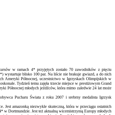
kursów w ramach 4* przyjętych zostało 70 zawodników z pięciu
wystartuje blisko 100 par. Na liście nie brakuje gwiazd, a do nich
h Ameryki Północnej, uczestnictwo w Igrzyskach Olimpijskich w
oskonale. Tydzień temu zajęła trzecie miejsce w prestiżowym Grand
yki Północnej młodych jeźdźców, która mimo zaledwie 24 lat może
dobywca Pucharu Świata z roku 2007 i srebrny medalista Igrzysk
ce. Jest amazonką niezwykle skuteczną, która w przeciągu ostatnich
* w Dortmundzie. Jest też aktualną wicemistrzynią Europy młodych