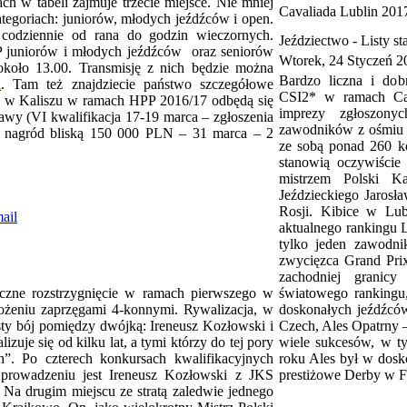
h w tabeli zajmuje trzecie miejsce. Nie mniej
Cavaliada Lublin 201
tegoriach: juniorów, młodych jeźdźców i open.
odziennie od rana do godzin wieczornych.
Jeździectwo -
Listy st
P juniorów i młodych jeźdźców oraz seniorów
Wtorek, 24 Styczeń 2
około 13.00. Transmisję z nich będzie można
Bardzo liczna i do
l
. Tam też znajdziecie państwo szczegółowe
CSI2* w ramach Cav
h w Kaliszu w ramach HPP 2016/17 odbędą się
imprezy zgłoszony
wy (VI kwalifikacja 17-19 marca – zgłoszenia
zawodników z ośmiu 
ą nagród bliską 150 000 PLN – 31 marca – 2
ze sobą ponad 260 ko
stanowią oczywiście 
mistrzem Polski K
Jeździeckiego Jarosł
Rosji. Kibice w Lub
aktualnego rankingu 
tylko jeden zawodni
zwycięzca Grand Prix
zachodniej granicy
eczne rozstrzygnięcie w ramach pierwszego w
światowego rankingu,
ożeniu zaprzęgami 4-konnymi. Rywalizacja, w
doskonałych jeźdźcó
isty bój pomiędzy dwójką: Ireneusz Kozłowski i
Czech, Ales Opatrny 
zuje się od kilku lat, a tymi którzy do tej pory
wiele sukcesów, w t
h”. Po czterech konkursach kwalifikacyjnych
roku Ales był w dosk
 prowadzeniu jest Ireneusz Kozłowski z JKS
prestiżowe Derby w Fa
. Na drugim miejscu ze stratą zaledwie jednego