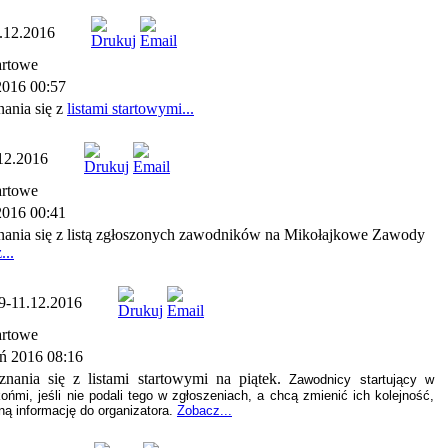
.12.2016
artowe
2016 00:57
ania się z
listami startowymi...
12.2016
artowe
2016 00:41
ania się z listą zgłoszonych zawodników na Mikołajkowe Zawody
...
9-11.12.2016
artowe
ń 2016 08:16
nania się z listami startowymi na piątek.
Zawodnicy startujący w
mi, jeśli nie podali tego w zgłoszeniach, a chcą zmienić ich kolejność,
ną informację do organizatora.
Zobacz...