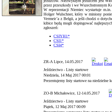
jeźdźców. Niezwykłym jeźdźcem jest Włoch
przez przeszkody i we Wszechstronnym Ko
W reprezentacji Niemiec wystartuje m.in
Holger Wulschner, który w miniony ponie
Vermeir’a z Belgii, a jeśli chodzi o dot
kibice będą mogli dopingować najlepszyc
zgłoszeń:
CSIYH1*
CSI1*
CSI4*
ZR-A Lipce, 14.05.2017
Jeździectwo -
Listy startowe
Niedziela, 14 Maj 2017 00:01
Prezentujemy listy startowe na niedzielne
ZO-B Michałowice, 12-14.05.2017
Jeździectwo -
Listy startowe
Piątek, 12 Maj 2017 00:09