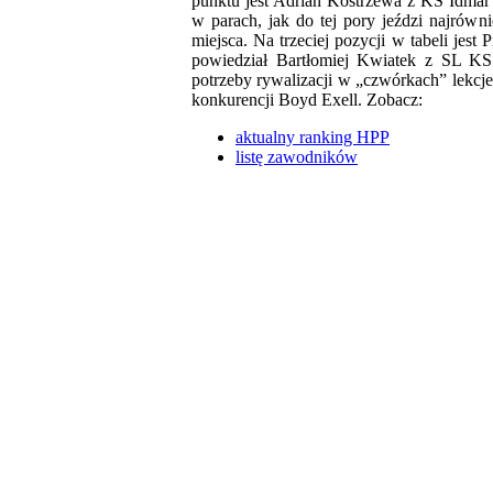
punktu jest Adrian Kostrzewa z KS Idmar 
w parach, jak do tej pory jeździ najrówni
miejsca. Na trzeciej pozycji w tabeli jest
powiedział Bartłomiej Kwiatek z SL KS
potrzeby rywalizacji w „czwórkach” lekcje
konkurencji Boyd Exell. Zobacz:
aktualny ranking HPP
listę zawodników