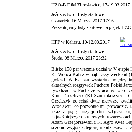
HZO-B DiM Zbrosławice, 17-19.03.2017
Jeździectwo -
Listy startowe
Czwartek, 16 Marzec 2017 17:16
Prezentujemy listy startowe na piątek H
HPP w Kaliszu, 10-12.03.2017
Jeździectwo -
Listy startowe
Środa, 08 Marzec 2017 23:32
Blisko 150 par weźmie udział w V etapie 
KJ Wolica Kalisz w najbliższy weekend (1
gwiazd. W Kaliszu wystartuje między inn
aktualnych rozgrywek Pucharu Polski Jar
rywalizacji w Pucharze wraca też obrońca
Kamil Grzelczyk (KJ Szumlakowscy – Cys
Grzelczyk pojechał dwie pierwsze kwali
Wrocławiu, co pozwoliło mu prowadzić. Da
teraz z piątej pozycji chce włączyć s
najważniejszych krajowych rozgrywkac
Adam Grzegorzewski z KJ Agro-Aves Gaje
sezonie wygrał kategorię młodzieżową ale