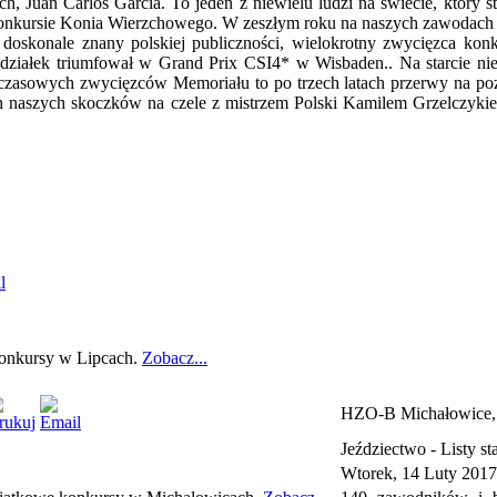
, Juan Carlos Garcia. To jeden z niewielu ludzi na świecie, który 
nkursie Konia Wierzchowego. W zeszłym roku na naszych zawodach za
. doskonale znany polskiej publiczności, wielokrotny zwycięzca k
działek triumfował w Grand Prix CSI4* w Wisbaden.. Na starcie ni
ychczasowych zwycięzców Memoriału to po trzech latach przerwy na p
h naszych skoczków na czele z mistrzem Polski Kamilem Grzelczykie
 konkursy w Lipcach.
Zobacz...
HZO-B Michałowice, 
Jeździectwo -
Listy st
Wtorek, 14 Luty 2017