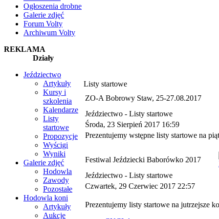
Ogłoszenia drobne
Galerie zdjęć
Forum Volty
Archiwum Volty
REKLAMA
Działy
Jeździectwo
Artykuły
Listy startowe
Kursy i
ZO-A Bobrowy Staw, 25-27.08.2017
szkolenia
Kalendarze
Jeździectwo -
Listy startowe
Listy
Środa, 23 Sierpień 2017 16:59
startowe
Prezentujemy wstępne listy startowe na p
Propozycje
Wyścigi
Wyniki
Festiwal Jeździecki Baborówko 2017
Galerie zdjęć
Hodowla
Jeździectwo -
Listy startowe
Zawody
Czwartek, 29 Czerwiec 2017 22:57
Pozostałe
Hodowla koni
Prezentujemy listy startowe na jutrzejsze k
Artykuły
Aukcje