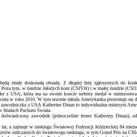
dą miały doskonałą obsadę. Z długiej listy zgłoszonych do kon
Poza tym, w rundzie młodych koni (CSIYH) i w małej rundzie (CSI1*) 
er z USA, która ma na swoim koncie srebrny medal w mistrzostwac
Świata w roku 2010. W tym sezonie młoda Amerykanka prezentuje się d
 zawodniczka z USA Katherine Dinan to indywidualna mistrzyni Amer
w finałach Pucharu Świata.
o doświadczony zawodnik (jednocześnie trener Katheriny Dinan), z
lat, a zajmuje w rankingu Światowej Federacji Jeździeckiej 84 miejs
rsów zaliczanych do światowego rankingu, w tym Grand Prix na CSI4