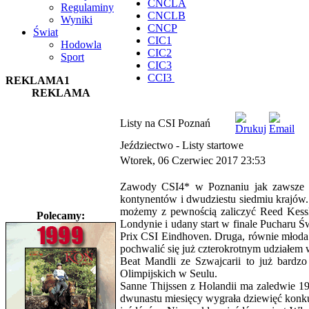
CNCLA
Regulaminy
CNCLB
Wyniki
CNCP
Świat
CIC1
Hodowla
CIC2
Sport
CIC3
CCI3
REKLAMA1
REKLAMA
Listy na CSI Poznań
Jeździectwo -
Listy startowe
Wtorek, 06 Czerwiec 2017 23:53
Zawody CSI4* w Poznaniu jak zawsze bę
kontynentów i dwudziestu siedmiu krajów. 
możemy z pewnością zaliczyć Reed Kessl
Polecamy:
Londynie i udany start w finale Pucharu 
Prix CSI Eindhoven. Druga, równie młoda
pochwalić się już czterokrotnym udziałem 
Beat Mandli ze Szwajcarii to już bardz
Olimpijskich w Seulu.
Sanne Thijssen z Holandii ma zaledwie 19 
dwunastu miesięcy wygrała dziewięć konku