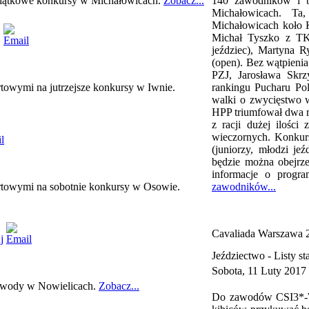
a piątkowe konkursy w Michałowicach.
Zobacz...
140 zawodników i b
Michałowicach. Ta,
Michałowicach koło Kr
Michał Tyszko z TK
jeździec), Martyna 
(open). Bez wątpienia
PZJ, Jarosława Skrz
rtowymi na jutrzejsze konkursy w Iwnie.
rankingu Pucharu Pol
walki o zwycięstwo 
HPP triumfował dwa 
z racji dużej ilości
wieczornych. Konkurs
(juniorzy, młodzi je
będzie można obejrz
informacje o program
tartowymi na sobotnie konkursy w Osowie.
zawodników...
Cavaliada Warszawa 
Jeździectwo -
Listy st
Sobota, 11 Luty 2017
 zawody w Nowielicach.
Zobacz...
Do zawodów CSI3*-W