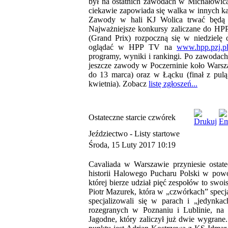
był na ostatnich zawodach w Michałowicac
ciekawie zapowiada się walka w innych ka
Zawody w hali KJ Wolica trwać będą c
Najważniejsze konkursy zaliczane do HP
(Grand Prix) rozpoczną się w niedzielę 
oglądać w HPP TV na
www.hpp.pzj.p
programy, wyniki i rankingi. Po zawodac
jeszcze zawody w Poczerninie koło Warsza
do 13 marca) oraz w Łącku (finał z pul
kwietnia). Zobacz
listę zgłoszeń...
Ostateczne starcie czwórek
Jeździectwo -
Listy startowe
Środa, 15 Luty 2017 10:19
Cavaliada w Warszawie przyniesie ostat
historii Halowego Pucharu Polski w pow
której bierze udział pięć zespołów to swo
Piotr Mazurek, która w „czwórkach” specjali
specjalizowali się w parach i „jedynkac
rozegranych w Poznaniu i Lublinie, na
Jagodne, który zaliczył już dwie wygrane