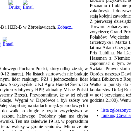
kibiców przykuwać bę
Poznaniu i Lublinie 
zakończyła i do zaw
stają kolejni zawodnic
Z pierwszej dziesiąt
Torwaru zobaczymy: 
ZO-B i HZR-B w Zbrosławicach.
Zobacz...
zwycięzcę Grand Prix
Polaków: Wojciecha 
Grzelczyka i Marka L
lat ma Adam Grzegorz
Prix Lublina. Na liś
Hassman z Niemiec 
zapominać o tym, że
Halowego Pucharu Polski, który odbędzie się w
Świata. Prawo start
0-12 marca). Na listach startowych nie brakuje
Oprócz naszego Dawi
ymi lider rankingu PZJ i jednocześnie lider
Maria Bibikova z Rosj
osław Skrzyczyński z KJ Agro-Handel Śrem. Do
Walka o punkty do 
 tytułu zdobywcy HPP, aktualny Mistrz Polski
konkursów Dużej Rundy
terny Brzeg). Przypomnijmy, że w tej edycji
w nc+) przyciągną te
fikacje. Wygrał w Dąbrówce i był szósty we
godzina 21:00), Wenu
lej skupił się na startach międzynarodowych i
lista zgłoszonyc
ię do walki o drugie z rzędu zwycięstwo w
ranking Cavali
h sezonu halowego. Podobny plan ma chyba
wniki. Ten ma zaledwie 19 lat, w poprzednim
 teraz walczy w gronie seniorów. Mimo że nie