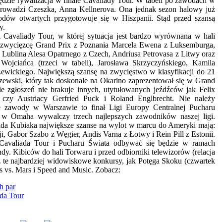
dzie rywalizacja w finale Cavaliady Tour. W tabeli po zawodach w
prowadzi Czeszka, Anna Kellnerova. Ona jednak sezon halowy już
odów otwartych przygotowuje się w Hiszpanii. Stąd przed szansą
y.
ki Cavaliady Tour, w której sytuacja jest bardzo wyrównana w hali
zwycięzcę Grand Prix z Poznania Marcela Ewena z Luksemburga,
 Lublina Alesa Opatrnego z Czech, Andriusa Petrovasa z Litwy oraz
Wojciańca (trzeci w tabeli), Jarosława Skrzyczyńskiego, Kamila
ewickiego. Największą szansę na zwycięstwo w klasyfikacji do 21
ewski, który tak doskonale na Okarino zaprezentował się w Grand
cie zgłoszeń nie brakuje innych, utytułowanych jeźdźców jak Felix
czy Austriacy Gerfried Puck i Roland Englbrecht. Nie należy
 zawody w Warszawie to finał Ligi Europy Centralnej Pucharu
u w Omaha wywalczy trzech najlepszych zawodników naszej ligi.
da Kubiaka największe szanse na wylot w marcu do Ameryki mają:
i, Gabor Szabo z Węgier, Andis Varna z Łotwy i Rein Pill z Estonii.
Cavaliada Tour i Pucharu Świata odbywać się będzie w ramach
. Kibiców do hali Torwaru i przed odbiorniki telewizorów (relacja
ż te najbardziej widowiskowe konkursy, jak Potęga Skoku (czwartek
s vs. Mars i Speed and Music. Zobacz:
h par
ada Tour