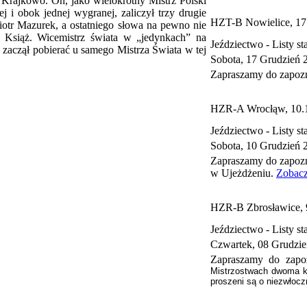
Krajkowo. On, jako wielokrotny Mistrz Polski
ej i obok jednej wygranej, zaliczył trzy drugie
HZT-B Nowielice, 17
 Piotr Mazurek, a ostatniego słowa na pewno nie
 Książ. Wicemistrz świata w „jedynkach” na
Jeździectwo -
Listy st
 zaczął pobierać u samego Mistrza Świata w tej
Sobota, 17 Grudzień 
Zapraszamy do zapozn
HZR-A Wrocłąw, 10.
Jeździectwo -
Listy st
Sobota, 10 Grudzień 
Zapraszamy do zapozn
w Ujeżdżeniu.
Zobacz
HZR-B Zbrosławice, 
Jeździectwo -
Listy st
Czwartek, 08 Grudzie
Zapraszamy do zapoz
Mistrzostwach dwoma koń
proszeni są o niezwłocz