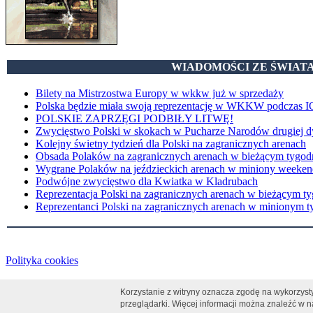
WIADOMOŚCI ZE ŚWIAT
Bilety na Mistrzostwa Europy w wkkw już w sprzedaży
Polska będzie miała swoją reprezentację w WKKW podczas I
POLSKIE ZAPRZĘGI PODBIŁY LITWĘ!
Zwycięstwo Polski w skokach w Pucharze Narodów drugiej d
Kolejny świetny tydzień dla Polski na zagranicznych arenach
Obsada Polaków na zagranicznych arenach w bieżącym tygod
Wygrane Polaków na jeździeckich arenach w miniony weeken
Podwójne zwycięstwo dla Kwiatka w Kladrubach
Reprezentacja Polski na zagranicznych arenach w bieżącym t
Reprezentanci Polski na zagranicznych arenach w minionym t
Polityka cookies
Korzystanie z witryny oznacza zgodę na wykorzyst
przeglądarki. Więcej informacji można znaleźć w 
0.104