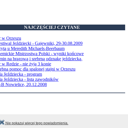
NAJCZĘŚCIEJ CZYTANE
r w Orzeszu
stiwal Jeździecki - Gajewniki, 29-30.08.2009
zytą u Meredith Michaels-Beerbaum
emickie Mistrzostwa Polski - wyniki końcowe
in na brązową i srebrną odznakę jeździecką.
 w Redzie - nie żyją 3 konie
ebna pomoc dla spalonej stajni w Orzeszu
a Jeździecka - program
a Jeździecka - lista zawodników
B Nowielice, 20.12.2008
Nie pokazuj więcej tego powiadomienia.