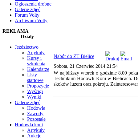
Ogłoszenia drobne
Galerie zdjęć
Forum Volty
Archiwum Volty
REKLAMA
Działy
Jeździectwo
Artykuły
Nabór do ZT Bielice
Kursy i
szkolenia
Sobota, 21 Czerwiec 2014 21:54
Kalendarze
W najbliższy wtorek o godzinie 8.00 po
Listy
Technikum Hodowli Koni w Bielicach. Do k
startowe
skoków luzem oraz pokroju. Zainteresowa
Propozycje
Wyścigi
Wyniki
Galerie zdjęć
Hodowla
Zawody
Pozostałe
Hodowla koni
Artykuły
Aukcje