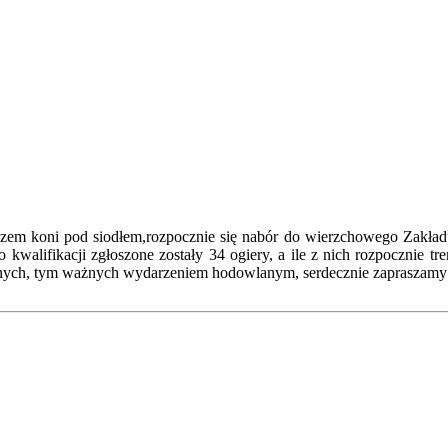
kazem koni pod siodłem,rozpocznie się nabór do wierzchowego Zakł
walifikacji zgłoszone zostały 34 ogiery, a ile z nich rozpocznie t
nych, tym ważnych wydarzeniem hodowlanym, serdecznie zapraszamy 