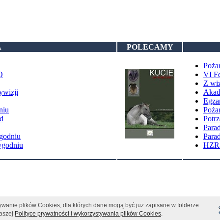
A
POLECAMY
Poża
O
VI Fe
Z wi
ywizji
Akad
Egzam
niu
Pożar
d
Potrz
Parad
ygodniu
Parad
ygodniu
HZR-
ywanie plików Cookies, dla których dane mogą być już zapisane w folderze
naszej
Polityce prywatności i wykorzystywania plików Cookies
.