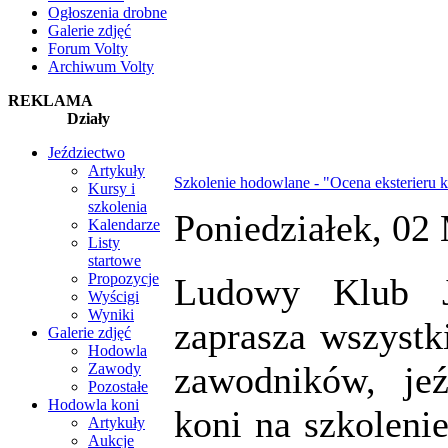
Ogłoszenia drobne
Galerie zdjęć
Forum Volty
Archiwum Volty
REKLAMA
Działy
Jeździectwo
Artykuły
Szkolenie hodowlane - "Ocena eksterieru 
Kursy i
szkolenia
Poniedziałek, 02
Kalendarze
Listy
startowe
Propozycje
Ludowy Klub J
Wyścigi
Wyniki
zaprasza wszystki
Galerie zdjęć
Hodowla
zawodników, je
Zawody
Pozostałe
Hodowla koni
koni na szkoleni
Artykuły
Aukcje