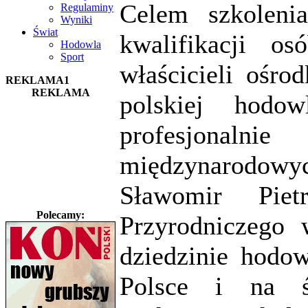
Celem szkolenia
Regulaminy
Wyniki
Świat
kwalifikacji o
Hodowla
Sport
właścicieli ośro
REKLAMA1
REKLAMA
polskiej hodo
profesjonaln
międzynarodowyc
Sławomir Piet
Polecamy:
Przyrodniczego 
dziedzinie hodow
Polsce i na św