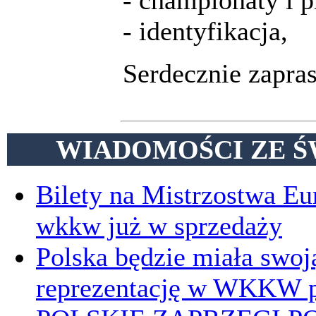
- championaty i p
- identyfikacja,
Serdecznie zapra
WIADOMOŚCI ZE Ś
Bilety na Mistrzostwa E
wkkw już w sprzedaży
Polska będzie miała swoj
reprezentację w WKKW p