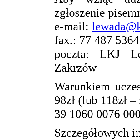
zgłoszenie pisem
e-mail:
lewada@k
fax.: 77 487 5364
poczta: LKJ L
Zakrzów
Warunkiem uczest
98zł (lub 118zł –
39 1060 0076 00
Szczegółowych in