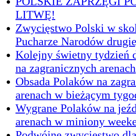
POLSKIE ZAPRZĘGI P
LITWĘ!
Zwycięstwo Polski w sk
Pucharze Narodów drugie
Kolejny świetny tydzień d
na zagranicznych arenach
Obsada Polaków na zagra
arenach w bieżącym tygo
Wygrane Polaków na jeźd
arenach w miniony week
Podwójne zwycięstwo dl