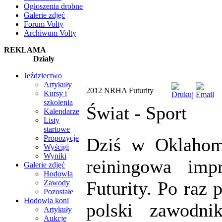
Ogłoszenia drobne
Galerie zdjęć
Forum Volty
Archiwum Volty
REKLAMA
Działy
Jeździectwo
Artykuły
2012 NRHA Futurity
Kursy i
szkolenia
Świat -
Sport
Kalendarze
Listy
startowe
Propozycje
Dziś w Oklahoma
Wyścigi
Wyniki
reiningowa im
Galerie zdjęć
Hodowla
Futurity. Po raz 
Zawody
Pozostałe
Hodowla koni
polski zawodni
Artykuły
Aukcje