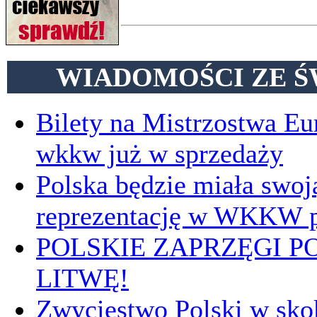
WIADOMOŚCI ZE Ś
Bilety na Mistrzostwa E
wkkw już w sprzedaży
Polska będzie miała swoj
reprezentację w WKKW p
POLSKIE ZAPRZĘGI P
LITWĘ!
Zwycięstwo Polski w sk