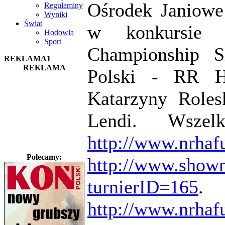
Ośrodek Janiowe
Regulaminy
Wyniki
Świat
w konkursie
Hodowla
Sport
Championship S
REKLAMA1
REKLAMA
Polski - RR H
Katarzyny Roles
Lendi. Wszel
http://www.nrhafu
Polecamy:
http://www.showm
turnierID=165
. 
http://www.nrhaf