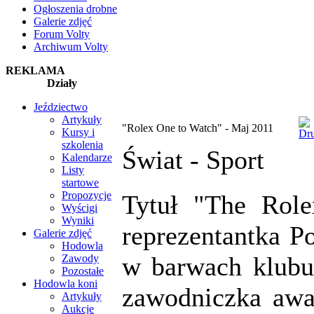
Ogłoszenia drobne
Galerie zdjęć
Forum Volty
Archiwum Volty
REKLAMA
Działy
Jeździectwo
Artykuły
"Rolex One to Watch" - Maj 2011
Kursy i
szkolenia
Świat -
Sport
Kalendarze
Listy
startowe
Propozycje
Tytuł "The Rol
Wyścigi
Wyniki
reprezentantka Po
Galerie zdjęć
Hodowla
w barwach klubu 
Zawody
Pozostałe
Hodowla koni
zawodniczka awa
Artykuły
Aukcje