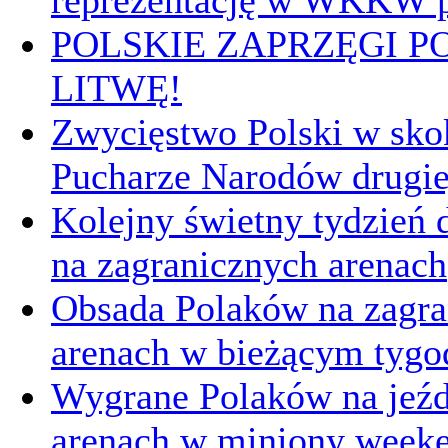
reprezentację w WKKW p
POLSKIE ZAPRZĘGI P
LITWĘ!
Zwycięstwo Polski w sk
Pucharze Narodów drugie
Kolejny świetny tydzień d
na zagranicznych arenach
Obsada Polaków na zagra
arenach w bieżącym tygo
Wygrane Polaków na jeźd
arenach w miniony week