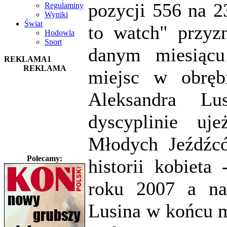
pozycji 556 na 2
Regulaminy
Wyniki
Świat
to watch" przyz
Hodowla
Sport
danym miesiącu
REKLAMA1
REKLAMA
miejsc w obręb
Aleksandra Lu
dyscyplinie uj
Młodych Jeźdźcó
Polecamy:
historii kobieta
roku 2007 a na
Lusina w końcu ma