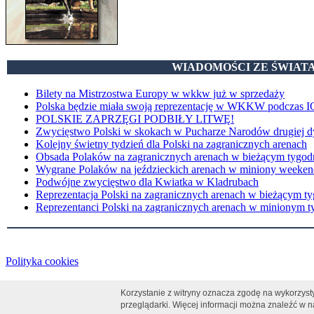
WIADOMOŚCI ZE ŚWIAT
Bilety na Mistrzostwa Europy w wkkw już w sprzedaży
Polska będzie miała swoją reprezentację w WKKW podczas I
POLSKIE ZAPRZĘGI PODBIŁY LITWĘ!
Zwycięstwo Polski w skokach w Pucharze Narodów drugiej d
Kolejny świetny tydzień dla Polski na zagranicznych arenach
Obsada Polaków na zagranicznych arenach w bieżącym tygod
Wygrane Polaków na jeździeckich arenach w miniony weeken
Podwójne zwycięstwo dla Kwiatka w Kladrubach
Reprezentacja Polski na zagranicznych arenach w bieżącym t
Reprezentanci Polski na zagranicznych arenach w minionym t
Polityka cookies
Korzystanie z witryny oznacza zgodę na wykorzyst
przeglądarki. Więcej informacji można znaleźć w 
0.223