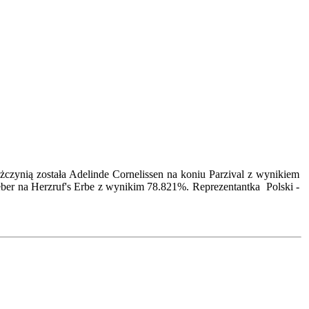
żczynią została Adelinde Cornelissen na koniu Parzival z wynikiem
eber na Herzruf's Erbe z wynikim 78.821%. Reprezentantka Polski -