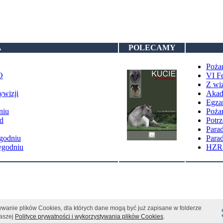
A
POLECAMY
Poża
O
VI Fe
Z wi
ywizji
Akad
Egzam
niu
Pożar
d
Potrz
Parad
ygodniu
Parad
ygodniu
HZR-
ywanie plików Cookies, dla których dane mogą być już zapisane w folderze
naszej
Polityce prywatności i wykorzystywania plików Cookies
.