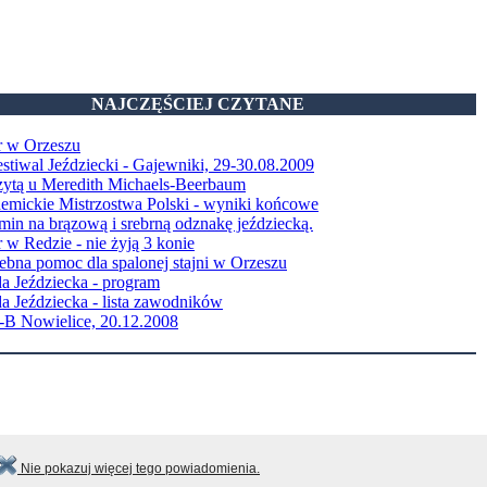
NAJCZĘŚCIEJ CZYTANE
r w Orzeszu
stiwal Jeździecki - Gajewniki, 29-30.08.2009
zytą u Meredith Michaels-Beerbaum
emickie Mistrzostwa Polski - wyniki końcowe
in na brązową i srebrną odznakę jeździecką.
 w Redzie - nie żyją 3 konie
ebna pomoc dla spalonej stajni w Orzeszu
a Jeździecka - program
a Jeździecka - lista zawodników
B Nowielice, 20.12.2008
Nie pokazuj więcej tego powiadomienia.