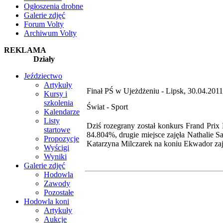
Ogłoszenia drobne
Galerie zdjęć
Forum Volty
Archiwum Volty
REKLAMA
Działy
Jeździectwo
Artykuły
Finał PŚ w Ujeżdżeniu - Lipsk, 30.04.2011
Kursy i
szkolenia
Świat -
Sport
Kalendarze
Listy
Dziś rozegrany został konkurs Frand Prix
startowe
84.804%, drugie miejsce zajęła Nathalie S
Propozycje
Katarzyna Milczarek na koniu Ekwador za
Wyścigi
Wyniki
Galerie zdjęć
Hodowla
Zawody
Pozostałe
Hodowla koni
Artykuły
Aukcje