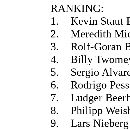
RANKING:
1. Kevin S
2. Meredith M
3. Rolf-Gora
4. Billy T
5. Sergio Al
6. Rodrigo 
7. Ludger 
8. Philipp 
9. Lars Ni