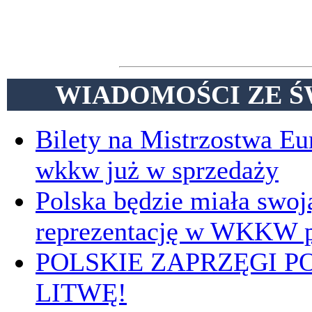
WIADOMOŚCI ZE Ś
Bilety na Mistrzostwa E
wkkw już w sprzedaży
Polska będzie miała swoj
reprezentację w WKKW p
POLSKIE ZAPRZĘGI P
LITWĘ!