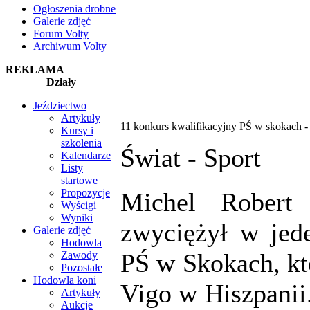
Ogłoszenia drobne
Galerie zdjęć
Forum Volty
Archiwum Volty
REKLAMA
Działy
Jeździectwo
Artykuły
11 konkurs kwalifikacyjny PŚ w skokach -
Kursy i
szkolenia
Świat -
Sport
Kalendarze
Listy
startowe
Propozycje
Michel Robert
Wyścigi
Wyniki
zwyciężył w jed
Galerie zdjęć
Hodowla
PŚ w Skokach, kt
Zawody
Pozostałe
Hodowla koni
Vigo w Hiszpanii
Artykuły
Aukcje