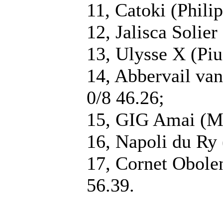
11, Catoki (Phil
12, Jalisca Solie
13, Ulysse X (Piu
14, Abbervail va
0/8 46.26;
15, GIG Amai (Mi
16, Napoli du Ry
17, Cornet Obole
56.39.