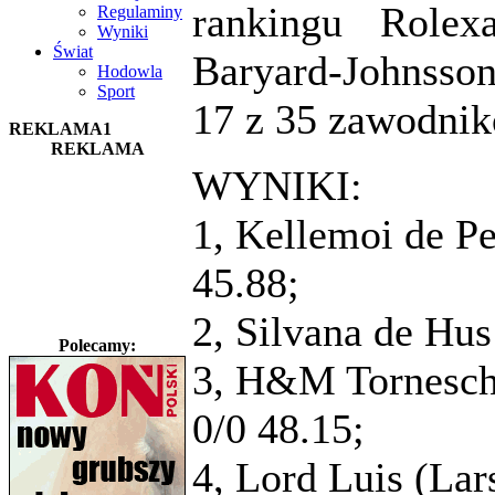
rankingu Rolex
Regulaminy
Wyniki
Świat
Baryard-Johnsson
Hodowla
Sport
17 z 35 zawodnik
REKLAMA1
REKLAMA
WYNIKI:
1, Kellemoi de P
45.88;
2, Silvana de Hus
Polecamy:
3, H&M Tornesch
0/0 48.15;
4, Lord Luis (La