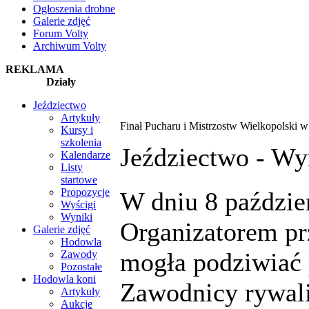
Ogłoszenia drobne
Galerie zdjęć
Forum Volty
Archiwum Volty
REKLAMA
Działy
Jeździectwo
Artykuły
Finał Pucharu i Mistrzostw Wielkopolski w
Kursy i
szkolenia
Jeździectwo -
Wy
Kalendarze
Listy
startowe
Propozycje
W dniu 8 paździe
Wyścigi
Wyniki
Organizatorem pr
Galerie zdjęć
Hodowla
mogła podziwiać 
Zawody
Pozostałe
Hodowla koni
Zawodnicy rywali
Artykuły
Aukcje