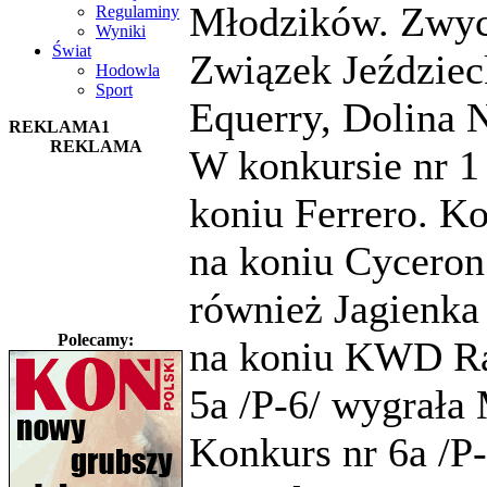
Młodzików. Zwyci
Regulaminy
Wyniki
Świat
Związek Jeździec
Hodowla
Sport
Equerry, Dolina 
REKLAMA1
REKLAMA
W konkursie nr 1
koniu Ferrero. Ko
na koniu Cyceron.
również Jagienka
Polecamy:
na koniu KWD Rau
5a /P-6/ wygrała 
Konkurs nr 6a /P