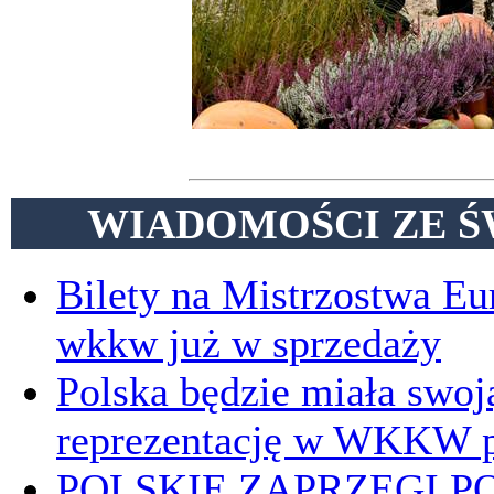
WIADOMOŚCI ZE Ś
Bilety na Mistrzostwa E
wkkw już w sprzedaży
Polska będzie miała swoj
reprezentację w WKKW p
POLSKIE ZAPRZĘGI P