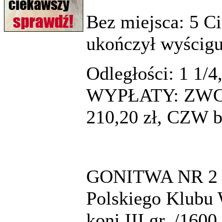
Bez miejsca: 5 Ci
ukończył wyścigu,
Odległości: 1 1/4
WYPŁATY: ZWC 13
210,20 zł, CZW b
GONITWA NR 2 g.
Polskiego Klubu 
koni III gr. /160