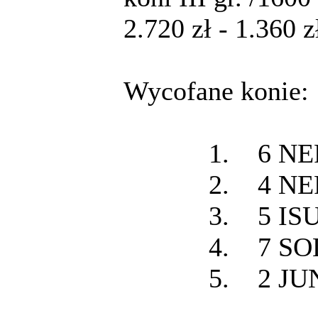
2.720 zł - 1.360 zł
Wycofane konie: 
1. 6 NER
2. 4 NE
3. 5 ISU
4. 7 SOL
5. 2 JUN