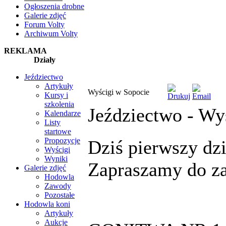
Ogłoszenia drobne
Galerie zdjęć
Forum Volty
Archiwum Volty
REKLAMA
Działy
Jeździectwo
Artykuły
Wyścigi w Sopocie
Kursy i
szkolenia
Jeździectwo -
Wyś
Kalendarze
Listy
startowe
Propozycje
Dziś pierwszy dz
Wyścigi
Wyniki
Zapraszamy do za
Galerie zdjęć
Hodowla
Zawody
Pozostałe
Hodowla koni
Artykuły
Aukcje