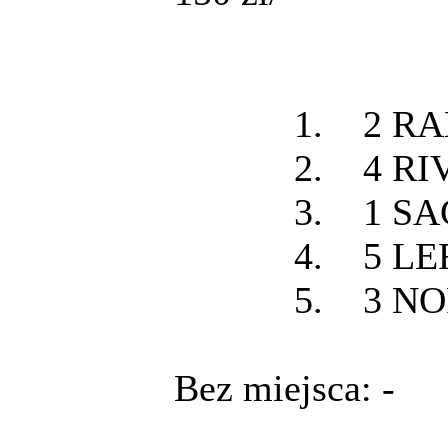
1. 2 RANI
2. 4 RIVE 
3. 1 SA
4. 5 LERA
5. 3 NORK
Bez miejsca: -