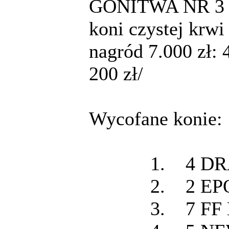
GONITWA NR 3 g. 
koni czystej krwi
nagród 7.000 zł: 4
200 zł/
Wycofane konie: 1
1. 4 DRA
2. 2 EP
3. 7 FF 