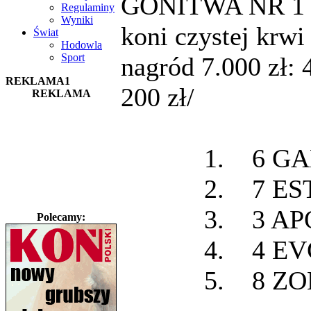
GONITWA NR 1 g. 
Regulaminy
Wyniki
koni czystej krwi
Świat
Hodowla
Sport
nagród 7.000 zł: 4
REKLAMA1
200 zł/
REKLAMA
1. 6 GAL
2. 7 EST
3. 3 APO
Polecamy:
4. 4 EVG 
5. 8 ZOL