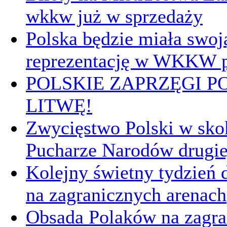
wkkw już w sprzedaży
Polska będzie miała swoj
reprezentację w WKKW p
POLSKIE ZAPRZĘGI P
LITWĘ!
Zwycięstwo Polski w sk
Pucharze Narodów drugie
Kolejny świetny tydzień d
na zagranicznych arenach
Obsada Polaków na zagra