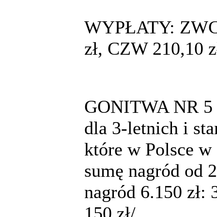
WYPŁATY: ZWC 13
zł, CZW 210,10 z
GONITWA NR 5 g
dla 3-letnich i st
które w Polsce w 
sumę nagród od 
nagród 6.150 zł: 3
150 zł/