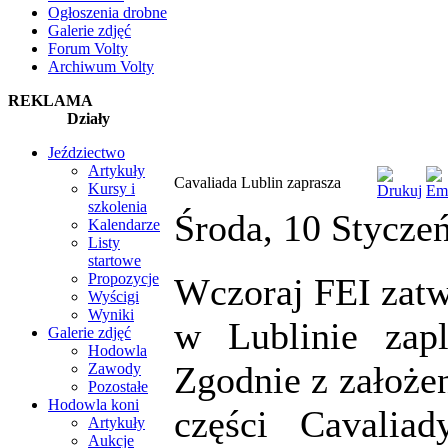
Ogłoszenia drobne
Galerie zdjęć
Forum Volty
Archiwum Volty
REKLAMA
Działy
Jeździectwo
Artykuły
Cavaliada Lublin zaprasza
Kursy i
szkolenia
Środa, 10 Stycze
Kalendarze
Listy
startowe
Propozycje
Wczoraj FEI zatw
Wyścigi
Wyniki
w Lublinie zap
Galerie zdjęć
Hodowla
Zgodnie z założe
Zawody
Pozostałe
Hodowla koni
części Cavalia
Artykuły
Aukcje