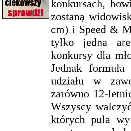
konkursach, bow
zostaną widowis
cm) i Speed & M
tylko jedna ar
konkursy dla mło
Jednak formuła
udziału w zawo
zarówno 12-letni
Wszyscy walczyć
których pula wy