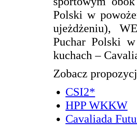
sportowym obok 
Polski w powoż
ujeżdżeniu), W
Puchar Polski 
kuchach – Cavali
Zobacz propozycj
CSI2*
HPP WKKW
Cavaliada Futu