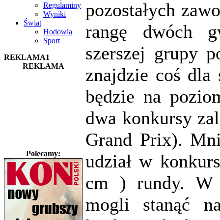
pozostałych zawo
Regulaminy
Wyniki
Świat
rangę dwóch gw
Hodowla
Sport
szerszej grupy p
REKLAMA1
REKLAMA
znajdzie coś dla
będzie na pozio
dwa konkursy zal
Grand Prix). Mn
Polecamy:
udział w konkurs
cm ) rundy. W 
mogli stanąć n