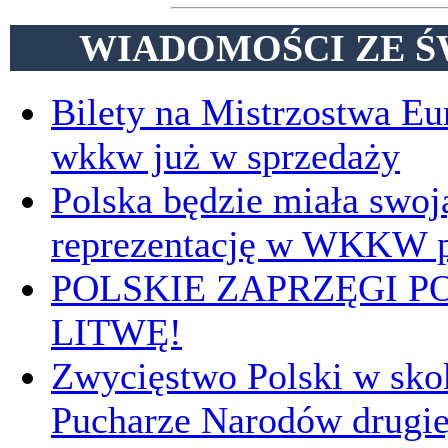
WIADOMOŚCI ZE Ś
Bilety na Mistrzostwa E
wkkw już w sprzedaży
Polska będzie miała swoj
reprezentację w WKKW p
POLSKIE ZAPRZĘGI P
LITWĘ!
Zwycięstwo Polski w sk
Pucharze Narodów drugie