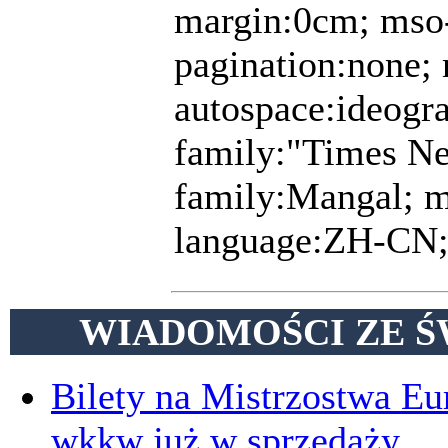
margin:0cm; mso-
pagination:none;
autospace:ideogra
family:"Times Ne
family:Mangal; ms
language:ZH-CN;
WIADOMOŚCI ZE Ś
Bilety na Mistrzostwa E
wkkw już w sprzedaży