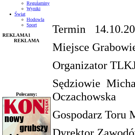
Regulaminy
Wyniki
Świat
Hodowla
Sport
Termin
14.10.2
REKLAMA1
REKLAMA
Miejsce Grabow
Organizator TLK
Sędziowie
Micha
Oczachowska
Polecamy:
Gospodarz Toru 
Dyrektor Zawodó