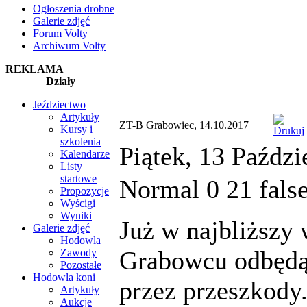
Ogłoszenia drobne
Galerie zdjęć
Forum Volty
Archiwum Volty
REKLAMA
Działy
Jeździectwo
Artykuły
ZT-B Grabowiec, 14.10.2017
Kursy i
szkolenia
Piątek, 13 Paździ
Kalendarze
Listy
startowe
Normal 0 21 fal
Propozycje
Wyścigi
Wyniki
Już w najbliższy
Galerie zdjęć
Hodowla
Grabowcu odbędą
Zawody
Pozostałe
Hodowla koni
przez przeszkody
Artykuły
Aukcje