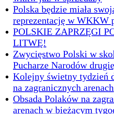
Polska będzie miała swoj
reprezentację w WKKW p
POLSKIE ZAPRZĘGI P
LITWĘ!
Zwycięstwo Polski w sk
Pucharze Narodów drugie
Kolejny świetny tydzień d
na zagranicznych arenach
Obsada Polaków na zagra
arenach w bieżącym tygo