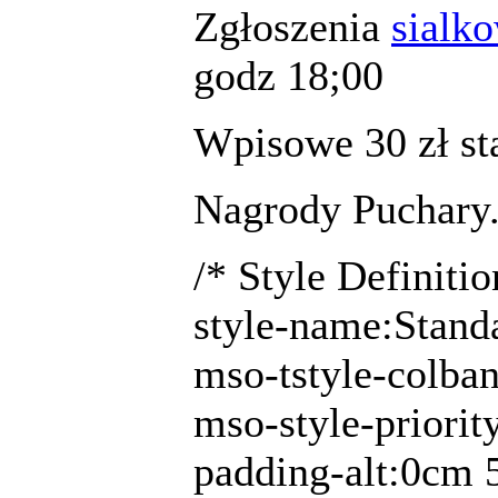
Zgłoszenia
sialk
godz 18;00
Wpisowe 30 zł sta
Nagrody Puchary.
/* Style Definit
style-name:Stand
mso-tstyle-colban
mso-style-priorit
padding-alt:0cm 