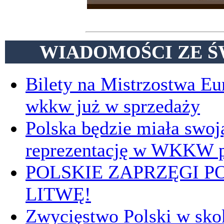
WIADOMOŚCI ZE Ś
Bilety na Mistrzostwa E
wkkw już w sprzedaży
Polska będzie miała swoj
reprezentację w WKKW p
POLSKIE ZAPRZĘGI P
LITWĘ!
Zwycięstwo Polski w sk