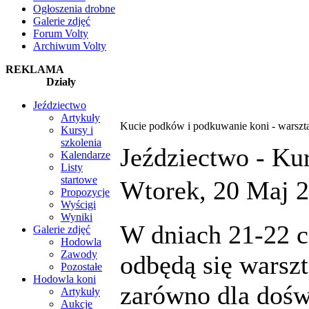
Ogłoszenia drobne
Galerie zdjęć
Forum Volty
Archiwum Volty
REKLAMA
Działy
Jeździectwo
Artykuły
Kucie podków i podkuwanie koni - warszt
Kursy i
szkolenia
Jeździectwo -
Kur
Kalendarze
Listy
startowe
Wtorek, 20 Maj 2
Propozycje
Wyścigi
Wyniki
W dniach 21-22 
Galerie zdjęć
Hodowla
Zawody
odbędą się warsz
Pozostałe
Hodowla koni
zarówno dla dośw
Artykuły
Aukcje