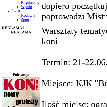
Regulaminy
dopiero początku
Wyniki
Świat
poprowadzi Mist
Hodowla
Sport
Warsztaty tematy
REKLAMA1
REKLAMA
koni
Termin: 21-22.06
Polecamy:
Miejsce: KJK "Bó
Ilość miejsc: ogr