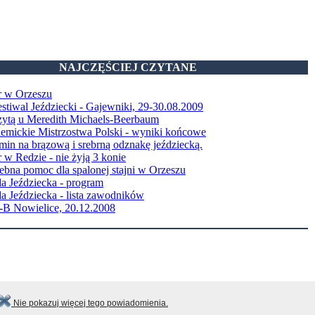
NAJCZĘŚCIEJ CZYTANE
r w Orzeszu
stiwal Jeździecki - Gajewniki, 29-30.08.2009
zytą u Meredith Michaels-Beerbaum
emickie Mistrzostwa Polski - wyniki końcowe
in na brązową i srebrną odznakę jeździecką.
 w Redzie - nie żyją 3 konie
ebna pomoc dla spalonej stajni w Orzeszu
a Jeździecka - program
a Jeździecka - lista zawodników
B Nowielice, 20.12.2008
Nie pokazuj więcej tego powiadomienia.