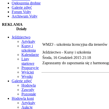
Ogłoszenia drobne
Galerie zdjęć
Forum Volty
Archiwum Volty
REKLAMA
Działy
Jeździectwo
Artykuły
WMZJ - szkolenia licencyjna dla trenerów
Kursy i
szkolenia
Jeździectwo -
Kursy i szkolenia
Kalendarze
Środa, 16 Grudzień 2015 21:18
Listy
Zapraszamy do zapoznania się z harmonog
startowe
Propozycje
Wyścigi
Wyniki
Galerie zdjęć
Hodowla
Zawody
Pozostałe
Hodowla koni
Artykuły
Aukcje