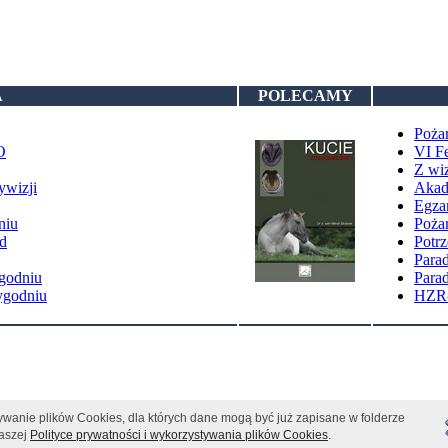
A
POLECAMY
Poża
O
VI Fe
Z wi
ywizji
Akad
Egzam
niu
Pożar
d
Potrz
Parad
ygodniu
Parad
ygodniu
HZR-
ywanie plików Cookies, dla których dane mogą być już zapisane w folderze
naszej
Polityce prywatności i wykorzystywania plików Cookies
.