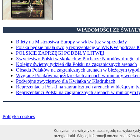
WIADOMOŚCI ZE ŚWIAT
Bilety na Mistrzostwa Europy w wkkw już w sprzedaży
Polska będzie miała swoją reprezentację w WKKW podczas I
POLSKIE ZAPRZĘGI PODBIŁY LITWĘ!
Zwycięstwo Polski w skokach w Pucharze Narodów drugiej d
Kolejny świetny tydzień dla Polski na zagranicznych arenach
Obsada Polaków na zagranicznych arenach w bieżącym tygod
Wygrane Polaków na jeździeckich arenach w miniony weeken
Podwójne zwycięstwo dla Kwiatka w Kladrubach
Reprezentacja Polski na zagranicznych arenach w bieżącym t
Reprezentanci Polski na zagranicznych arenach w minionym t
Polityka cookies
Korzystanie z witryny oznacza zgodę na wykorzyst
przeglądarki. Więcej informacji można znaleźć w 
0.135