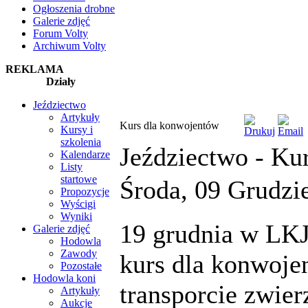
Ogłoszenia drobne
Galerie zdjęć
Forum Volty
Archiwum Volty
REKLAMA
Działy
Jeździectwo
Artykuły
Kurs dla konwojentów
Kursy i
szkolenia
Jeździectwo -
Kur
Kalendarze
Listy
startowe
Środa, 09 Grudzi
Propozycje
Wyścigi
Wyniki
19 grudnia w LKJ
Galerie zdjęć
Hodowla
Zawody
kurs dla konwoje
Pozostałe
Hodowla koni
transporcie zwier
Artykuły
Aukcje