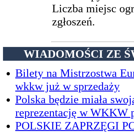
Liczba miejsc og
zgłoszeń.
WIADOMOŚCI ZE Ś
Bilety na Mistrzostwa E
wkkw już w sprzedaży
Polska będzie miała swoj
reprezentację w WKKW p
POLSKIE ZAPRZĘGI P