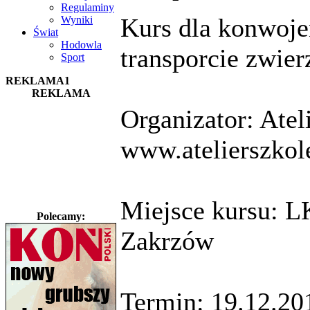
Regulaminy
Kurs dla konwoje
Wyniki
Świat
Hodowla
transporcie zwier
Sport
REKLAMA1
REKLAMA
Organizator: Ate
www.atelierszkol
Miejsce kursu: L
Polecamy:
Zakrzów
Termin: 19.12.20