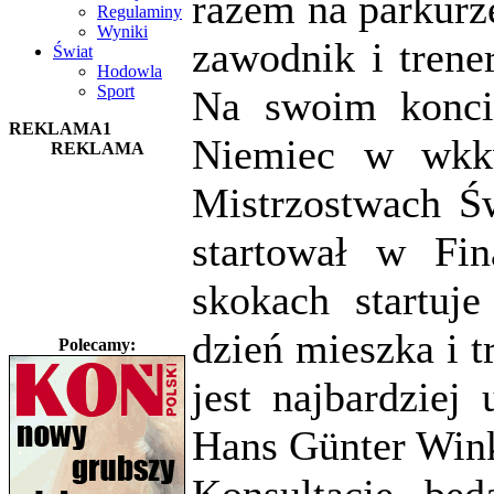
razem na parkurze
Regulaminy
Wyniki
zawodnik i trene
Świat
Hodowla
Sport
Na swoim konci
REKLAMA1
Niemiec w wkkw,
REKLAMA
Mistrzostwach Ś
startował w Fi
skokach startuj
dzień mieszka i t
Polecamy:
jest najbardziej
Hans Günter Wink