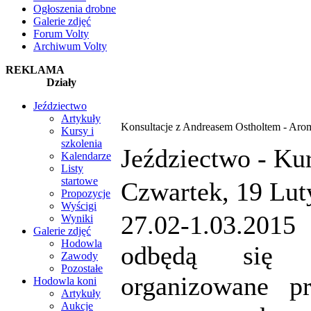
Ogłoszenia drobne
Galerie zdjęć
Forum Volty
Archiwum Volty
REKLAMA
Działy
Jeździectwo
Artykuły
Konsultacje z Andreasem Ostholtem - Arom
Kursy i
szkolenia
Jeździectwo -
Kur
Kalendarze
Listy
startowe
Czwartek, 19 Lut
Propozycje
Wyścigi
27.02-1.03.20
Wyniki
Galerie zdjęć
Hodowla
odbędą się k
Zawody
Pozostałe
organizowane p
Hodowla koni
Artykuły
Aukcje