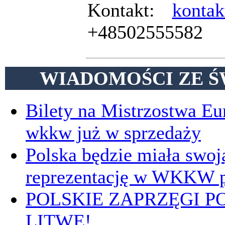
Kontakt:
kontak
+48502555582
WIADOMOŚCI ZE Ś
Bilety na Mistrzostwa E
wkkw już w sprzedaży
Polska będzie miała swoj
reprezentację w WKKW p
POLSKIE ZAPRZĘGI P
LITWĘ!