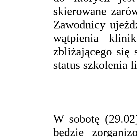
skierowane zarów
Zawodnicy ujeżdż
wątpienia klin
zbliżającego się
status szkolenia 
W sobotę (29.02
będzie zorgani