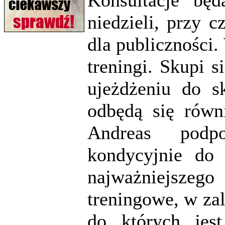
Konsultacje będ
niedzieli, przy c
dla publiczności
treningi. Skupi s
ujeżdżeniu do s
odbędą się równ
Andreas podp
kondycyjnie do
najważniejszego
treningowe, w za
do których jes