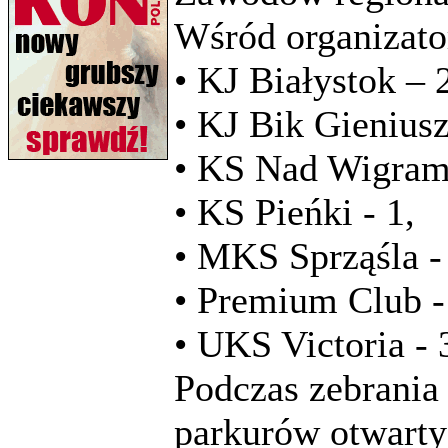
Wśród organizato
• KJ Białystok – 
• KJ Bik Gieniusz
• KS Nad Wigrami
• KS Pieńki - 1,
• MKS Sprząśla -
• Premium Club -
• UKS Victoria - 
Podczas zebrania 
parkurów otwarty