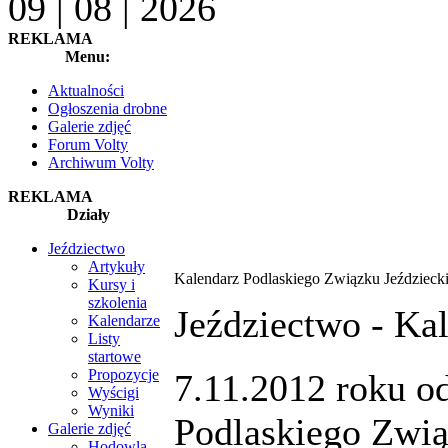
09 | 08 | 2026
REKLAMA
Menu:
Aktualności
Ogłoszenia drobne
Galerie zdjęć
Forum Volty
Archiwum Volty
REKLAMA
Działy
Jeździectwo
Artykuły
Kalendarz Podlaskiego Związku Jeździeck
Kursy i
szkolenia
Jeździectwo -
Kal
Kalendarze
Listy
startowe
Propozycje
7.11.2012 roku od
Wyścigi
Wyniki
Podlaskiego Zwią
Galerie zdjęć
Hodowla