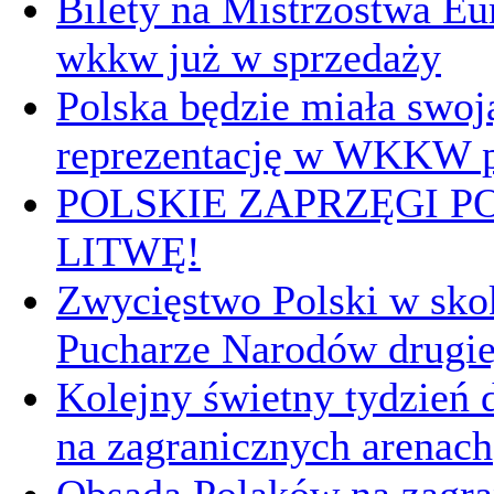
Bilety na Mistrzostwa E
wkkw już w sprzedaży
Polska będzie miała swoj
reprezentację w WKKW p
POLSKIE ZAPRZĘGI P
LITWĘ!
Zwycięstwo Polski w sk
Pucharze Narodów drugie
Kolejny świetny tydzień d
na zagranicznych arenach