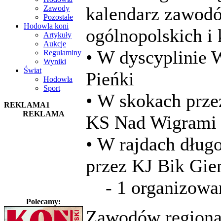
kalendarz zawod
Zawody
Pozostałe
Hodowla koni
ogólnopolskich i
Artykuły
Aukcje
• W dyscyplinie
Regulaminy
Wyniki
Świat
Pieńki
Hodowla
Sport
• W skokach prze
REKLAMA1
REKLAMA
KS Nad Wigrami
• W rajdach dług
przez KJ Bik Gie
- 1 organizowan
Polecamy:
Zawodów regiona