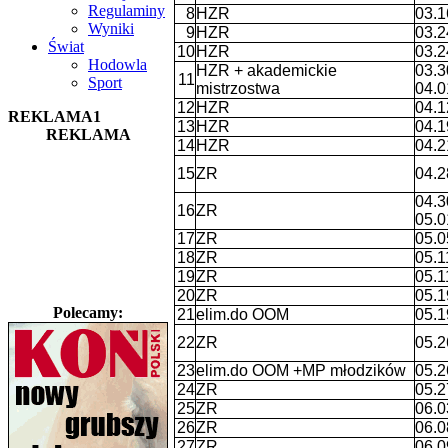
Regulaminy
8
HZR
03.1
Wyniki
9
HZR
03.2
Świat
10
HZR
03.2
Hodowla
HZR + akademickie
03.3
11
Sport
mistrzostwa
04.0
12
HZR
04.1
REKLAMA1
13
HZR
04.1
REKLAMA
14
HZR
04.2
15
ZR
04.2
04.3
16
ZR
05.0
17
ZR
05.0
18
ZR
05.1
19
ZR
05.1
20
ZR
05.1
Polecamy:
21
elim.do OOM
05.1
22
ZR
05.2
23
elim.do OOM +MP młodzików
05.2
24
ZR
05.2
25
ZR
06.0
26
ZR
06.0
27
ZR
06.0