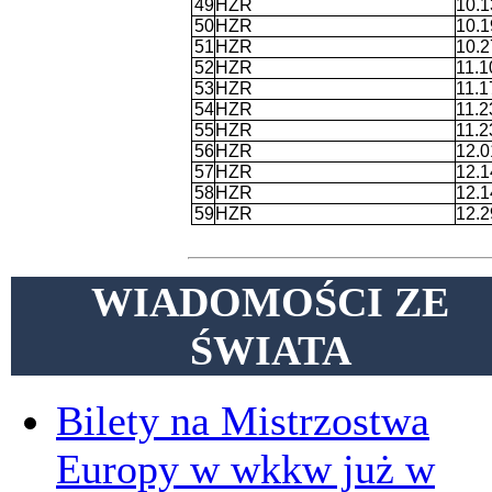
49
HZR
10.1
50
HZR
10.1
51
HZR
10.2
52
HZR
11.1
53
HZR
11.1
54
HZR
11.2
55
HZR
11.2
56
HZR
12.0
57
HZR
12.1
58
HZR
12.1
59
HZR
12.2
WIADOMOŚCI ZE
ŚWIATA
Bilety na Mistrzostwa
Europy w wkkw już w