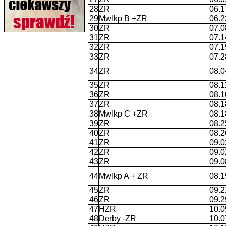
28
ZR
06.1
29
Mwlkp B +ZR
06.2
30
ZR
07.0
31
ZR
07.1
32
ZR
07.1
33
ZR
07.2
34
ZR
08.0
35
ZR
08.1
36
ZR
08.1
37
ZR
08.1
38
Mwlkp C +ZR
08.1
39
ZR
08.2
40
ZR
08.2
41
ZR
09.0
42
ZR
09.0
43
ZR
09.0
44
Mwlkp A + ZR
08.1
45
ZR
09.2
46
ZR
09.2
47
HZR
10.0
48
Derby -ZR
10.0