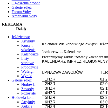
Ogłoszenia drobne
Galerie zdjęć
Forum Volty
Archiwum Volty
REKLAMA
Działy
Jeździectwo
Artykuły
Kalendarz Wielkopolskiego Związku Jeźdz
Kursy i
szkolenia
Jeździectwo -
Kalendarze
Kalendarze
Prezentujemy zaktualizowany kalendarz im
Listy
KALENDARZ IMPREZ REGIONALNYC
startowe
Propozycje
Wyścigi
LP
NAZWA ZAWODÓW
TER
Wyniki
1
HZR
01.2
Galerie zdjęć
2
HZR
02.0
Hodowla
3
HZR
02.1
Zawody
4
HZR
02.1
Pozostałe
Hodowla koni
5
HZR
02.2
Artykuły
6
HZR
03.0
Aukcje
7
HZR
03.1